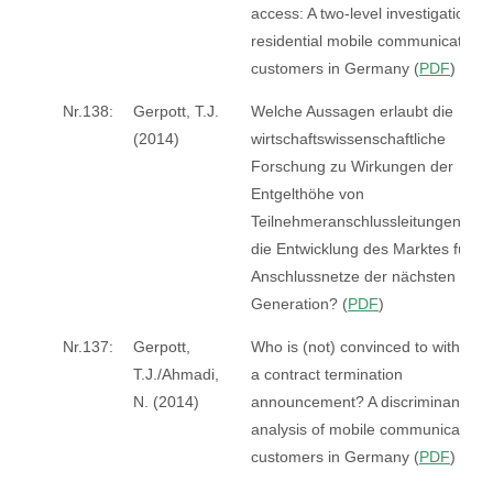
access: A two-level investigation of
residential mobile communications
customers in Germany (
PDF
)
Nr.138:
Gerpott, T.J.
Welche Aussagen erlaubt die
(2014)
wirtschaftswissenschaftliche
Forschung zu Wirkungen der
Entgelthöhe von
Teilnehmeranschlussleitungen auf
die Entwicklung des Marktes für
Anschlussnetze der nächsten
Generation? (
PDF
)
Nr.137:
Gerpott,
Who is (not) convinced to withdra
T.J./Ahmadi,
a contract termination
N. (2014)
announcement? A discriminant
analysis of mobile communication
customers in Germany (
PDF
)