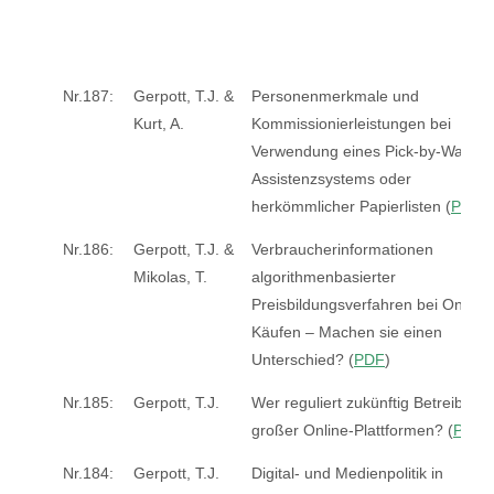
Nr.187:
Gerpott, T.J. &
Personenmerkmale und
Kurt, A.
Kommissionierleistungen bei
Verwendung eines Pick-by-Watch-
Assistenzsystems oder
herkömmlicher Papierlisten (
PDF
)
Nr.186:
Gerpott, T.J. &
Verbraucherinformationen
Mikolas, T.
algorithmenbasierter
Preisbildungsverfahren bei Online-
Käufen – Machen sie einen
Unterschied? (
PDF
)
Nr.185:
Gerpott, T.J.
Wer reguliert zukünftig Betreiber
großer Online-Plattformen? (
PDF
)
Nr.184:
Gerpott, T.J.
Digital- und Medienpolitik in