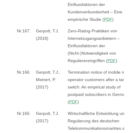
Einflussfaktoren der
Kundenverbundenheit – Eine
empirische Studie (
PDF
)
Nr.167:
Gerpott, T.J.
Zero-Rating-Praktiken von
(2018)
Internetzugangsanbietern –
Einflussfaktoren der
(Nicht-)Notwendigkeit von
Regulierereingriffen (
PDF
)
Nr.166:
Gerpott, T.J.,
Termination notice of mobile netwo
Meinert, P.
operator customers after a tariff
(2017)
switch: An empirical study of
postpaid subscribers in Germany
(
PDF
)
Nr.165:
Gerpott, T.J.
Wirtschaftliche Entwicklung und
(2017)
Regulierung des deutschen
Telekommunikationsmarktes seit