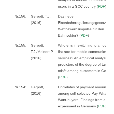
analysis of mobile communications
users in a GCC country (
PDF
)
Nr.156:
Gerpott, T.J.
Das neue
(2016)
Eisenbahnregulierungsgesetz:
Wettbewerbsimpulse für den
Bahnsektor? (
PDF
)
Nr.155:
Gerpott,
Who errs in switching to an overall
T.J./Meinert,P.
flat rate for mobile communication
(2016)
services? An empirical analysis of
predictors of the degree of tariff
misfit among customers in Germa
(
PDF
)
Nr.154:
Gerpott, T.J.
Correlates of payment amounts
(2016)
among self-selected Pay-What-Yo
Want-buyers: Findings from a field
experiment in Germany (
PDF
)