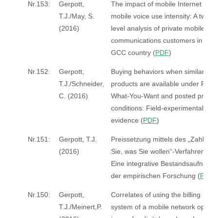
Nr.153:
Gerpott,
The impact of mobile Internet on
T.J./May, S.
mobile voice use intensity: A two-
(2016)
level analysis of private mobile
communications customers in a
GCC country (
PDF
)
Nr.152:
Gerpott,
Buying behaviors when similar
T.J./Schneider,
products are available under Pay-
C. (2016)
What-You-Want and posted price
conditions: Field-experimental
evidence (
PDF
)
Nr.151:
Gerpott, T.J.
Preissetzung mittels des „Zahlen
(2016)
Sie, was Sie wollen“-Verfahrens –
Eine integrative Bestandsaufnahm
der empirischen Forschung (
PDF
)
Nr.150:
Gerpott,
Correlates of using the billing
T.J./Meinert,P.
system of a mobile network operat