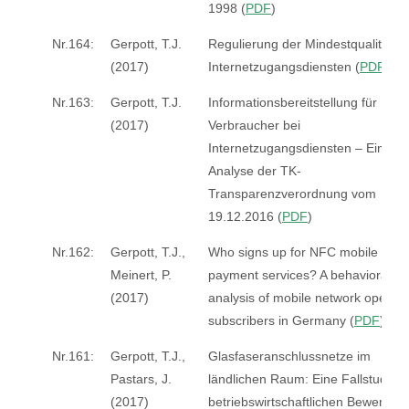
1998 (
PDF
)
Nr.164:
Gerpott, T.J.
Regulierung der Mindestqualität v
(2017)
Internetzugangsdiensten (
PDF
)
Nr.163:
Gerpott, T.J.
Informationsbereitstellung für
(2017)
Verbraucher bei
Internetzugangsdiensten – Eine
Analyse der TK-
Transparenzverordnung vom
19.12.2016 (
PDF
)
Nr.162:
Gerpott, T.J.,
Who signs up for NFC mobile
Meinert, P.
payment services? A behavioral
(2017)
analysis of mobile network operato
subscribers in Germany (
PDF
)
Nr.161:
Gerpott, T.J.,
Glasfaseranschlussnetze im
Pastars, J.
ländlichen Raum: Eine Fallstudie z
(2017)
betriebswirtschaftlichen Bewertung