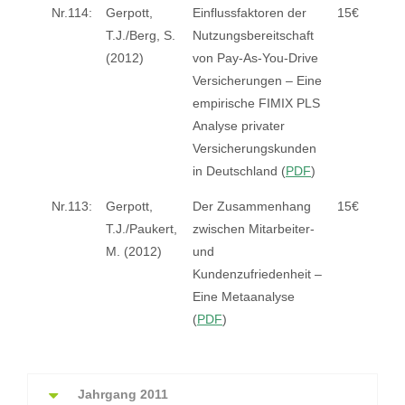
Nr.114:
Gerpott,
Einflussfaktoren der
15€
T.J./Berg, S.
Nutzungsbereitschaft
(2012)
von Pay-As-You-Drive
Versicherungen – Eine
empirische FIMIX PLS
Analyse privater
Versicherungskunden
in Deutschland (
PDF
)
Nr.113:
Gerpott,
Der Zusammenhang
15€
T.J./Paukert,
zwischen Mitarbeiter-
M. (2012)
und
Kundenzufriedenheit –
Eine Metaanalyse
(
PDF
)
Jahrgang 2011