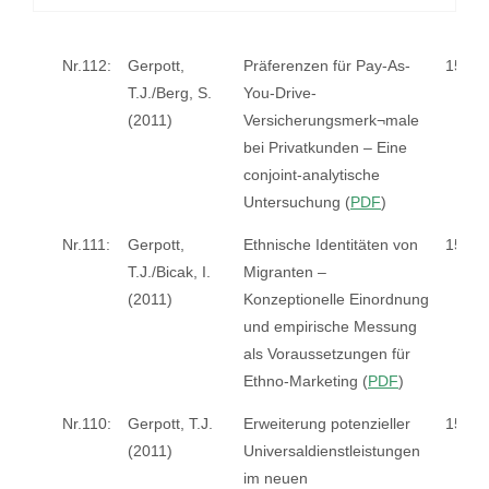
Nr.112:
Gerpott,
Präferenzen für Pay-As-
15€
T.J./Berg, S.
You-Drive-
(2011)
Versicherungsmerk¬male
bei Privatkunden – Eine
conjoint-analytische
Untersuchung (
PDF
)
Nr.111:
Gerpott,
Ethnische Identitäten von
15€
T.J./Bicak, I.
Migranten –
(2011)
Konzeptionelle Einordnung
und empirische Messung
als Voraussetzungen für
Ethno-Marketing (
PDF
)
Nr.110:
Gerpott, T.J.
Erweiterung potenzieller
15€
(2011)
Universaldienstleistungen
im neuen