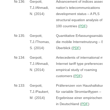
Nr.136:
Gerpott,
Advancement of indices assessing
T.J./Ahmadi,
nation's telecommunications
N. (2014)
development status – A PLS
structural equation analysis of ove
100 countries (
PDF
)
Nr.135:
Gerpott,
Quantitative Erfassungsansätze fü
T.J./Thomas,
die mobile Internetnutzung – Ein
S. (2014)
Überblick (
PDF
)
Nr.134:
Gerpott,
Antecedents of international mobil
T.J./Ahmadi,
Internet tariff type preferences – A
N. (2014)
empirical study of roaming
customers (
PDF
)
Nr.133:
Gerpott,
Präferenzen von Haushaltskunden
T.J./Paukert,
für variable Stromtariftypen –
M. (2014)
Ergebnisse einer empirischen Stud
in Deutschland (
PDF
)