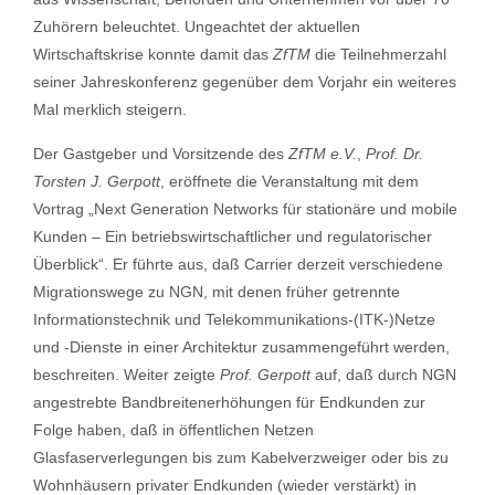
Zuhörern beleuchtet. Ungeachtet der aktuellen
Wirtschaftskrise konnte damit das
ZfTM
die Teilnehmerzahl
seiner Jahreskonferenz gegenüber dem Vorjahr ein weiteres
Mal merklich steigern.
Der Gastgeber und Vorsitzende des
ZfTM e.V.
,
Prof. Dr.
Torsten J. Gerpott
, eröffnete die Veranstaltung mit dem
Vortrag „Next Generation Networks für stationäre und mobile
Kunden – Ein betriebswirtschaftlicher und regulatorischer
Überblick“. Er führte aus, daß Carrier derzeit verschiedene
Migrationswege zu NGN, mit denen früher getrennte
Informationstechnik und Telekommunikations-(ITK-)Netze
und -Dienste in einer Architektur zusammengeführt werden,
beschreiten. Weiter zeigte
Prof. Gerpott
auf, daß durch NGN
angestrebte Bandbreitenerhöhungen für Endkunden zur
Folge haben, daß in öffentlichen Netzen
Glasfaserverlegungen bis zum Kabelverzweiger oder bis zu
Wohnhäusern privater Endkunden (wieder verstärkt) in