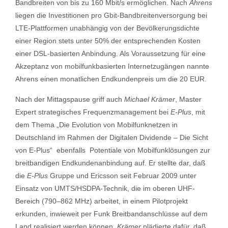
Bandbreiten von bis zu 160 Mbit/s ermöglichen. Nach
Ahrens
liegen die Investitionen pro Gbit-Bandbreitenversorgung bei
LTE-Plattformen unabhängig von der Bevölkerungsdichte
einer Region stets unter 50% der entsprechenden Kosten
einer DSL-basierten Anbindung. Als Voraussetzung für eine
Akzeptanz von mobilfunkbasierten Internetzugängen nannte
Ahrens einen monatlichen Endkundenpreis um die 20 EUR.
Nach der Mittagspause griff auch
Michael Krämer
, Master
Expert strategisches Frequenzmanagement bei
E-Plus
, mit
dem Thema „Die Evolution von Mobilfunknetzen in
Deutschland im Rahmen der Digitalen Dividende – Die Sicht
von E-Plus“ ebenfalls Potentiale von Mobilfunklösungen zur
breitbandigen Endkundenanbindung auf. Er stellte dar, daß
die
E-Plus
Gruppe und Ericsson seit Februar 2009 unter
Einsatz von UMTS/HSDPA-Technik, die im oberen UHF-
Bereich (790–862 MHz) arbeitet, in einem Pilotprojekt
erkunden, inwieweit per Funk Breitbandanschlüsse auf dem
Land realisiert werden können.
Krämer
plädierte dafür, daß