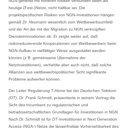
NGN generell mit höheren Risiken verbunden seien als
heutige (Fest-)Netze, nicht haltbar sei. Die
projektspezifischen Risiken von NGN-Investitionen hängen
gemäß
Dr. Neumann
wesentlich vom Wettbewerbsumfeld
und der Art der mit der Migration zu NGN verknüpften
Diensteinnovationen ab. Er zeigte weiter auf, daß
risikoreduzierende Kooperationen von Wettbewerbern beim
NGN-Aufbau in vielfältiger Weise ausgestaltet werden
können (z.B. gemeinsame Übernahme der
Netzinvestitionen), verhehlte aber auch nicht, daß solche
Allianzen aus wettbewerbspolitischer Sicht signifikante
Probleme aufwerfen können.
Der Leiter Regulierung
T-Home
bei der
Deutschen Telekom
(DT)
,
Dr. Frank Schmidt
, präsentierte in seinem Vortrag die
Sicht des Incumbent zu regulatorischen und
betriebswirtschaftlichen Grundlagen für Investitionen in NGN.
Nach
Dr. Schmidt
ist für
DT
-Investitionen in Next Generation
Access-(NGA-)-Netze die längerfristige Vorhersehbarkeit des