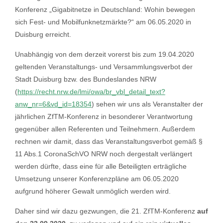
Konferenz „Gigabitnetze in Deutschland: Wohin bewegen
sich Fest- und Mobilfunknetzmärkte?“ am 06.05.2020 in
Duisburg erreicht.
Unabhängig von dem derzeit vorerst bis zum 19.04.2020
geltenden Veranstaltungs- und Versammlungsverbot der
Stadt Duisburg bzw. des Bundeslandes NRW
(
https://recht.nrw.de/lmi/owa/br_vbl_detail_text?
anw_nr=6&vd_id=18354
) sehen wir uns als Veranstalter der
jährlichen ZfTM-Konferenz in besonderer Verantwortung
gegenüber allen Referenten und Teilnehmern. Außerdem
rechnen wir damit, dass das Veranstaltungsverbot gemäß §
11 Abs.1 CoronaSchVO NRW noch dergestalt verlängert
werden dürfte, dass eine für alle Beteiligten erträgliche
Umsetzung unserer Konferenzpläne am 06.05.2020
aufgrund höherer Gewalt unmöglich werden wird.
Daher sind wir dazu gezwungen, die 21. ZfTM-Konferenz
auf