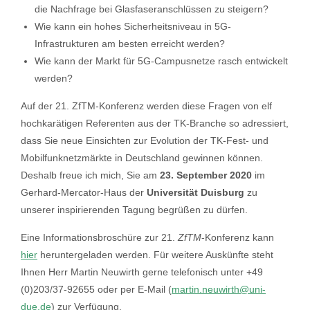
die Nachfrage bei Glasfaseranschlüssen zu steigern?
Wie kann ein hohes Sicherheitsniveau in 5G-
Infrastrukturen am besten erreicht werden?
Wie kann der Markt für 5G-Campusnetze rasch entwickelt
werden?
Auf der 21. ZfTM-Konferenz werden diese Fragen von elf
hochkarätigen Referenten aus der TK-Branche so adressiert,
dass Sie neue Einsichten zur Evolution der TK-Fest- und
Mobilfunknetzmärkte in Deutschland gewinnen können.
Deshalb freue ich mich, Sie am
23. September 2020
im
Gerhard-Mercator-Haus der
Universität Duisburg
zu
unserer inspirierenden Tagung begrüßen zu dürfen.
Eine Informationsbroschüre zur 21.
ZfTM
-Konferenz kann
hier
heruntergeladen werden. Für weitere Auskünfte steht
Ihnen Herr Martin Neuwirth gerne telefonisch unter +49
(0)203/37-92655 oder per E-Mail (
martin.neuwirth@uni-
due.de
) zur Verfügung.