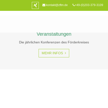
kontakt@zftm.de
+49-(0)203-379-3109
Veranstaltungen
Die jährlichen Konferenzen des Förderkreises
WILLKOMMEN
– NETZE 
MEHR INFOS
Förderkreis Zentrum für Telekommun
"Manager in netzbasierten Indus
Instrumente. Das ZfTM erarbe
MEHR INFOS