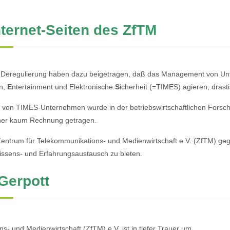
ternet-Seiten des ZfTM
sche Deregulierung haben dazu beigetragen, daß das Management von Un
n,
E
ntertainment und Elektronische
S
icherheit (=TIMES) agieren, dras
von TIMES-Unternehmen wurde in der betriebswirtschaftlichen Forsc
sher kaum Rechnung getragen.
Zentrum für Telekommunikations- und Medienwirtschaft e.V. (ZfTM) 
issens- und Erfahrungsaustausch zu bieten.
 Gerpott
- und Medienwirtschaft (ZfTM) e.V. ist in tiefer Trauer um