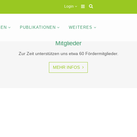
Login
GEN
PUBLIKATIONEN
WEITERES
Mitglieder
Zur Zeit unterstützen uns etwa 60 Fördermitglieder.
STALTEN –
:
MEHR INFOS
issenschaftliche Erkenntnisse und
chen Wissenschaft und Praxis."