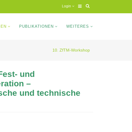
Login
GEN
PUBLIKATIONEN
WEITERES
10. ZfTM-Workshop
Fest- und
ration –
rische und technische