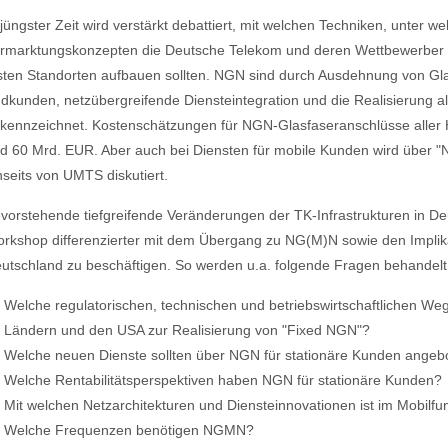
 jüngster Zeit wird verstärkt debattiert, mit welchen Techniken, unte
rmarktungskonzepten die Deutsche Telekom und deren Wettbewerber 
sten Standorten aufbauen sollten. NGN sind durch Ausdehnung von Gla
dkunden, netzübergreifende Diensteintegration und die Realisierung alle
kennzeichnet. Kostenschätzungen für NGN-Glasfaseranschlüsse aller
d 60 Mrd. EUR. Aber auch bei Diensten für mobile Kunden wird über "
nseits von UMTS diskutiert.
vorstehende tiefgreifende Veränderungen der TK-Infrastrukturen in De
rkshop differenzierter mit dem Übergang zu NG(M)N sowie den Implik
utschland zu beschäftigen. So werden u.a. folgende Fragen behandelt
Welche regulatorischen, technischen und betriebswirtschaftlichen We
Ländern und den USA zur Realisierung von "Fixed NGN"?
Welche neuen Dienste sollten über NGN für stationäre Kunden ange
Welche Rentabilitätsperspektiven haben NGN für stationäre Kunden?
Mit welchen Netzarchitekturen und Diensteinnovationen ist im Mobil
Welche Frequenzen benötigen NGMN?