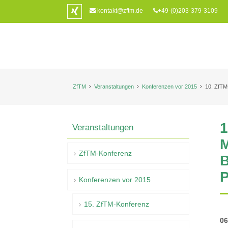
kontakt@zftm.de
+49-(0)203-379-3109
ZfTM
Veranstaltungen
Konferenzen vor 2015
10. ZfT
1
Veranstaltungen
M
ZfTM-Konferenz
B
P
Konferenzen vor 2015
15. ZfTM-Konferenz
06